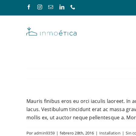
Saltar
al
contenido
Mauris finibus eros eu orci iaculis laoreet. In 
lacus. Vestibulum tincidunt erat ac massa gr
mollis ex, ut auctor neque pellentesque a. Mor
Por
admin9359
|
febrero 28th, 2016
|
Installation
|
Sin c